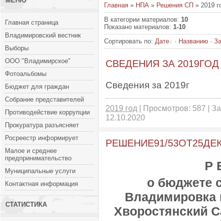
МЕНЮ
Главная
»
НПА
»
Решения СП
» 2019 г
В категории материалов
:
10
Главная страница
Показано материалов
:
1-10
Владимировский вестник
Сортировать по
:
Дате
·
Названию
·
За
Выборы
ООО "Владимирское"
СВЕДЕНИЯ ЗА 2019ГОД
Фотоальбомы
Сведения за 2019г
Бюджет для граждан
Собрание представителей
2019 год
| Просмотров: 587 | За
Противодействие коррупции
12.10.2020
Прокуратура разъясняет
Росреестр информирует
РЕШЕНИЕ91/53ОТ25ДЕ
Малое и среднее
предпринимательство
Р 
Муниципальные услуги
о бюджете 
Контактная информация
Владимировка 
СТАТИСТИКА
Хворостянский С