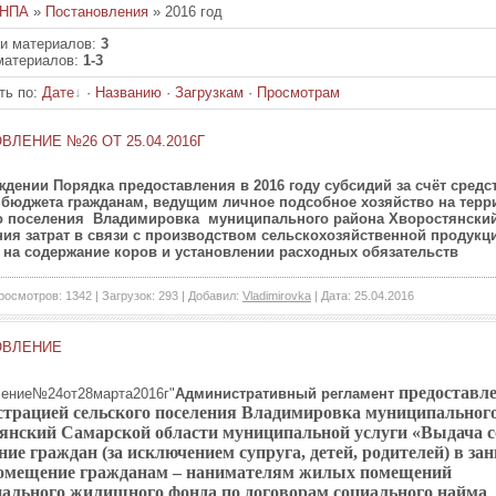
НПА
»
Постановления
» 2016 год
ии материалов
:
3
материалов
:
1-3
ть по
:
Дате
·
Названию
·
Загрузкам
·
Просмотрам
ЛЕНИЕ №26 ОТ 25.04.2016Г
ждении Порядка предоставления в 2016 году субсидий за счёт средс
 бюджета гражданам, ведущим личное подсобное хозяйство на терр
о поселения Владимировка муниципального района Хворостянский
ия затрат в связи с производством сельскохозяйственной продукци
 на содержание коров и установлении расходных обязательств
росмотров: 1342 | Загрузок: 293 | Добавил:
Vladimirovka
| Дата:
25.04.2016
ОВЛЕНИЕ
предоставл
ление№24от28марта2016г"
Административный регламент
трацией сельского поселения Владимировка
муниципального
янский Самарской области муниципальной услуги «Выдача с
ние граждан (за исключением супруга, детей, родителей) в за
омещение гражданам – нанимателям жилых помещений
ального жилищного фонда по договорам социального найма