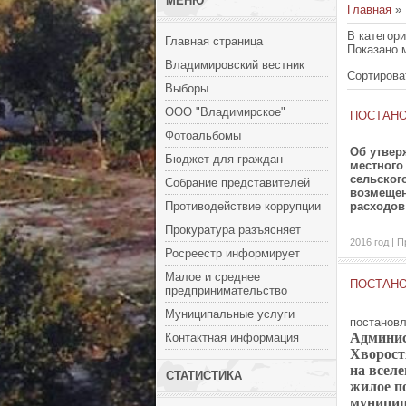
МЕНЮ
Главная
»
В категор
Главная страница
Показано 
Владимировский вестник
Сортирова
Выборы
ООО "Владимирское"
ПОСТАНОВ
Фотоальбомы
Об утвер
Бюджет для граждан
местного
сельског
Собрание представителей
возмещен
Противодействие коррупции
расходов
Прокуратура разъясняет
2016 год
| П
Росреестр информирует
Малое и среднее
ПОСТАН
предпринимательство
Муниципальные услуги
постанов
Админис
Контактная информация
Хворост
на вселе
СТАТИСТИКА
жилое п
муницип