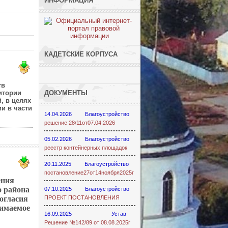
ИНФОРМАЦИЯ
КАДЕТСКИЕ КОРПУСА
тв
итории
ДОКУМЕНТЫ
, в целях
и в части
14.04.2026
Благоустройство
решение 28/11от07.04.2026
05.02.2026
Благоустройство
реестр контейнерных площадок
20.11.2025
Благоустройство
постановление27от14ноября2025г
ения
 района
07.10.2025
Благоустройство
огласия
ПРОЕКТ ПОСТАНОВЛЕНИЯ
нимаемое
16.09.2025
Устав
Решение №142/89 от 08.08.2025г