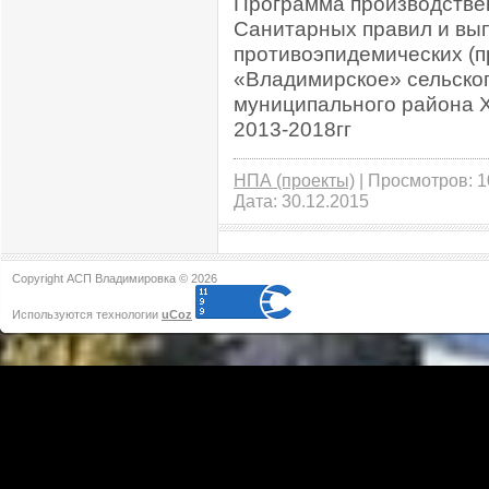
Программа производстве
Санитарных правил и вы
противоэпидемических (
«Владимирское» сельско
муниципального района 
2013-2018гг
НПА (проекты)
| Просмотров: 10
Дата:
30.12.2015
Copyright АСП Владимировка © 2026
Используются технологии
uCoz