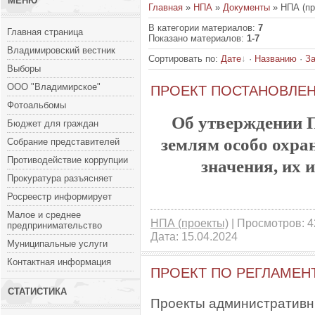
МЕНЮ
Главная
»
НПА
»
Документы
» НПА (пр
В категории материалов
:
7
Главная страница
Показано материалов
:
1-7
Владимировский вестник
Сортировать по
:
Дате
·
Названию
·
За
Выборы
ООО "Владимирское"
ПРОЕКТ ПОСТАНОВЛЕ
Фотоальбомы
Об утверждении П
Бюджет для граждан
землям особо охр
Собрание представителей
Противодействие коррупции
значения, их 
Прокуратура разъясняет
Росреестр информирует
Малое и среднее
НПА (проекты)
| Просмотров: 42
предпринимательство
Дата:
15.04.2024
Муниципальные услуги
Контактная информация
ПРОЕКТ ПО РЕГЛАМЕН
СТАТИСТИКА
Проекты административн