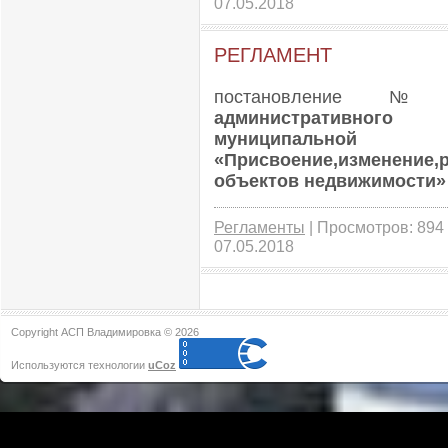
07.05.2018
РЕГЛАМЕНТ
постановление№69о
административ
ного р
муниципа
«Присвое
ние,изменение
объектов недвижимости»
Регламенты
| Просмотров: 894 
07.05.2018
Copyright АСП Владимировка © 2026
Используются технологии
uCoz