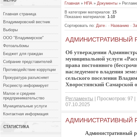
МЕНЮ
Главная
»
НПА
»
Документы
» Реглам
В категории материалов
:
15
Главная страница
Показано материалов
:
1-10
Владимировский вестник
Сортировать по
:
Дате
·
Названию
·
За
Выборы
ООО "Владимирское"
АДМИНИСТРАТИВНЫЙ 
Фотоальбомы
Об утверждении Администра
Бюджет для граждан
муниципальной услуги «Рас
Собрание представителей
права постоянного (бессроч
Противодействие коррупции
наследуемого владения зем
сельского поселения Влади
Прокуратура разъясняет
Хворостянский Самарской о
Росреестр информирует
Малое и среднее
предпринимательство
Регламенты
| Просмотров: 97 |
07.10.2025
Муниципальные услуги
Контактная информация
АДМИНИСТРАТИВНЫЙ 
СТАТИСТИКА
Административный р