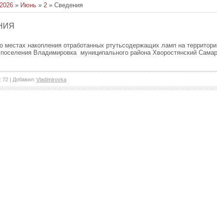
2026
»
Июнь
»
2
» Сведения
НИЯ
о местах накопления отработанных ртутьсодержащих ламп на территори
 поселения Владимировка муниципального района Хворостянский Сама
: 72 |
Добавил
:
Vladimirovka