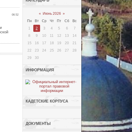
КАЛЕНДАРЬ
«
Июнь 2026
»
06:52
Пн
Вт
Ср
Чт
Пт
Сб
Вс
и
1
2
3
4
5
6
7
рской
8
9
10
11
12
13
14
15
16
17
18
19
20
21
22
23
24
25
26
27
28
29
30
ИНФОРМАЦИЯ
КАДЕТСКИЕ КОРПУСА
ДОКУМЕНТЫ