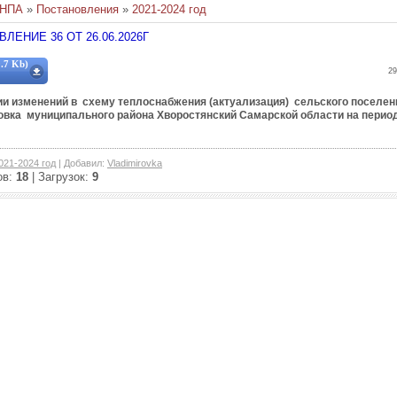
НПА
»
Постановления
»
2021-2024 год
ЛЕНИЕ 36 ОТ 26.06.2026Г
.7 Kb)
29
ии изменений в схему теплоснабжения (актуализация)
сельского поселен
вка муниципального района Хворостянский Самарской области на период
021-2024 год
|
Добавил
:
Vladimirovka
ов
:
18
|
Загрузок
:
9