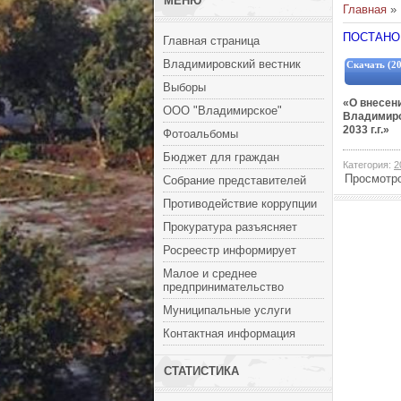
МЕНЮ
Главная
»
ПОСТАНОВ
Главная страница
Владимировский вестник
Скачать (20
Выборы
«О внесен
ООО "Владимирское"
Владимиро
2033 г.г.»
Фотоальбомы
Бюджет для граждан
Категория
:
2
Просмотр
Собрание представителей
Противодействие коррупции
Прокуратура разъясняет
Росреестр информирует
Малое и среднее
предпринимательство
Муниципальные услуги
Контактная информация
СТАТИСТИКА